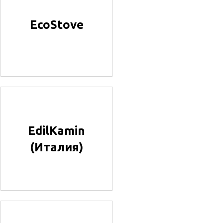
EcoStove
EdilKamin
(Италия)